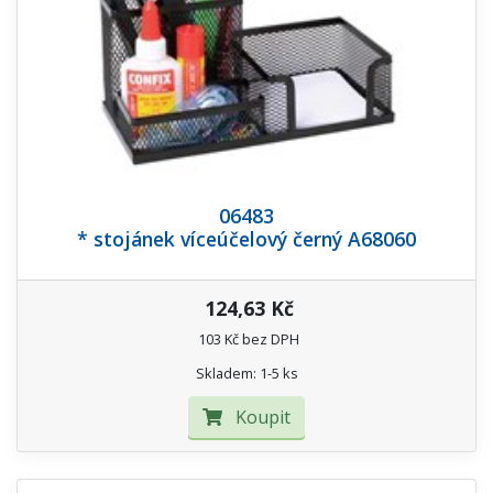
06483
* stojánek víceúčelový černý A68060
124,63 Kč
103 Kč bez DPH
Skladem: 1-5 ks
Koupit