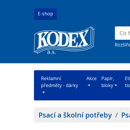
E-shop
Rozšíř
Reklamní
Akce
Papír,
Et
předměty - dárky
bloky
ti
Psací a školní potřeby
/
Ps