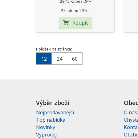
28,42 Kč bez DPH
Skladem: 1-5 ks
Koupit
Položek na stránce:
12
24
60
Výběr zboží
Obec
Nejprodávanější
O nás
Top nabídka
Chyst
Novinky
Konta
Výprodej
Obcho