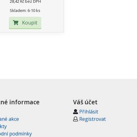
28,42 Kč bez DPH
Skladem: 6-10 ks
Koupit
né informace
Váš účet
Přihlásit
ané akce
Registrovat
kty
dní podmínky