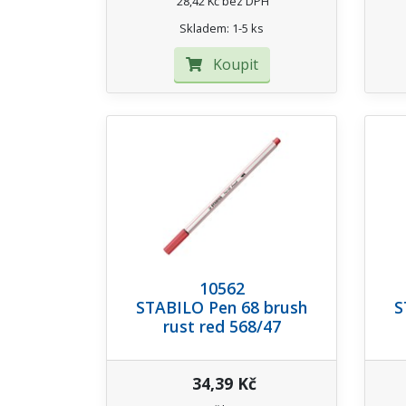
28,42 Kč bez DPH
Skladem: 1-5 ks
Koupit
10562
STABILO Pen 68 brush
S
rust red 568/47
34,39 Kč