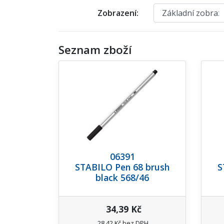
Zobrazení:
Seznam zboží
06391
STABILO Pen 68 brush
S
black 568/46
34,39 Kč
28,42 Kč bez DPH