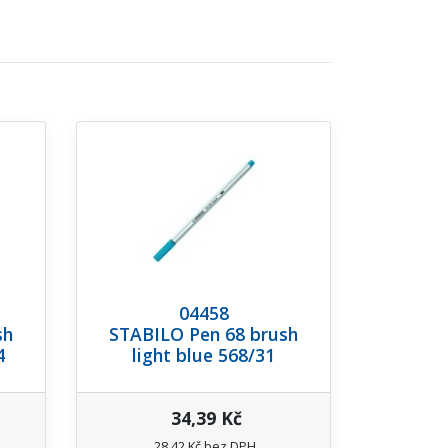
04458
sh
STABILO Pen 68 brush
4
light blue 568/31
34,39 Kč
28,42 Kč bez DPH