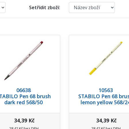
Setřídit zboží:
06638
10563
TABILO Pen 68 brush
STABILO Pen 68 bru
dark red 568/50
lemon yellow 568/2
34,39 Kč
34,39 Kč
28,42 Kč bez DPH
28,42 Kč bez DPH