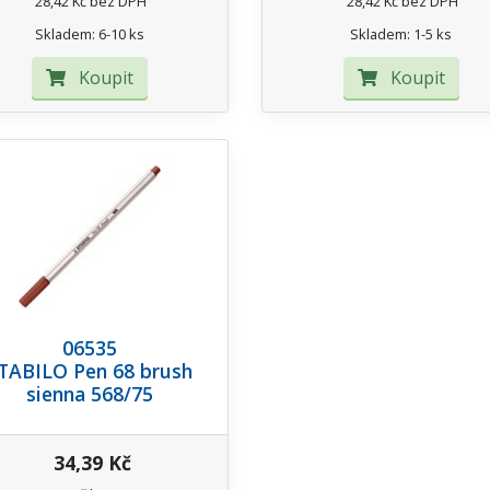
28,42 Kč bez DPH
28,42 Kč bez DPH
Skladem: 6-10 ks
Skladem: 1-5 ks
Koupit
Koupit
06535
TABILO Pen 68 brush
sienna 568/75
34,39 Kč