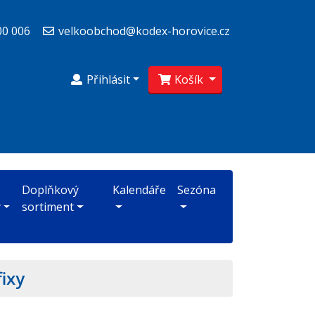
00 006
velkoobchod@kodex-horovice.cz
Přihlásit
Košík
Doplňkový
Kalendáře
Sezóna
y
sortiment
fixy