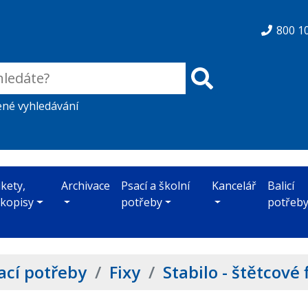
800 1
ené vyhledávání
ikety,
Archivace
Psací a školní
Kancelář
Balicí
skopisy
potřeby
potřeb
ací potřeby
/
Fixy
/
Stabilo - štětcové 