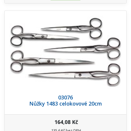
03076
Nůžky 1483 celokovové 20cm
164,08 Kč
135,6 Kč bez DPH