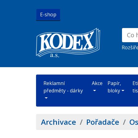
E-shop
Rozšíř
Reklamní
Akce
Papír,
Et
předměty - dárky
bloky
ti
Archivace
/
Pořadače
/
Os