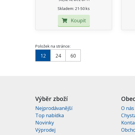
Skladem: 21-50 ks
Koupit
Položek na stránce:
12
24
60
Výběr zboží
Obec
Nejprodávanější
O nás
Top nabídka
Chyst
Novinky
Konta
Výprodej
Obcho