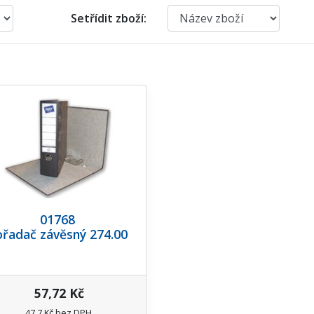
Setřídit zboží:
01768
řadač závěsný 274.00
57,72 Kč
47,7 Kč bez DPH