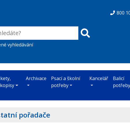
800 1
ené vyhledávání
ikety,
Archivace
Psací a školní
Kancelář
Balicí
skopisy
potřeby
potřeb
tatní pořadače