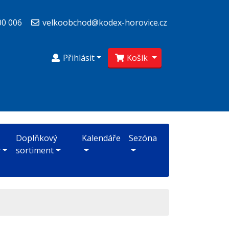
00 006
velkoobchod@kodex-horovice.cz
Přihlásit
Košík
Doplňkový
Kalendáře
Sezóna
y
sortiment