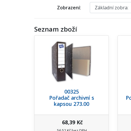
Zobrazení:
Seznam zboží
00325
Pořadač archivní s
Po
kapsou 273.00
68,39 Kč
56,52 Kč bez DPH