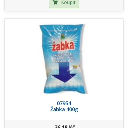
Koupit
07954
Žabka 400g
36,18 Kč